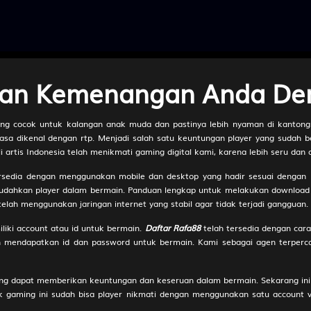
kan Kemenangan Anda De
ng cocok untuk kalangan anak muda dan pastinya lebih nyaman di kantong. 
a dikenal dengan rtp. Menjadi salah satu keuntungan player yang sudah b
 artis Indonesia telah menikmati gaming digital kami, karena lebih seru dan a
rsedia dengan menggunakan mobile dan desktop yang hadir sesuai denga
udahkan player dalam bermain. Panduan lengkap untuk melakukan download a
telah menggunakan jaringan internet yang stabil agar tidak terjadi gangguan.
liki account atau id untuk bermain.
Daftar Rafa88
telah tersedia dengan cara 
n mendapatkan id dan password untuk bermain. Kami sebagai agen terper
ng dapat memberikan keuntungan dan keseruan dalam bermain. Sekarang ini u
uk gaming ini sudah bisa player nikmati dengan menggunakan satu account