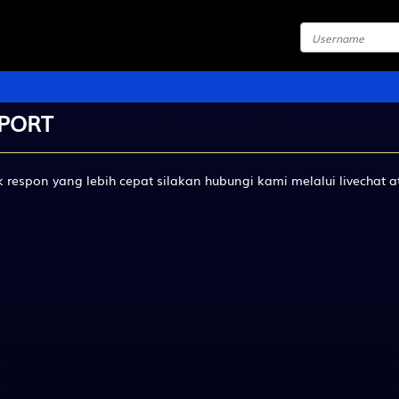
PORT
 respon yang lebih cepat silakan hubungi kami melalui livechat at